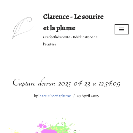
Clarence - Le sourire
Skip
to
et la plume
content
Graphothérapeute - Rééducatrice de
l'écriture
Capture-decran-2025-04-23-a-12.54.09
by
lesourireetlaplume
23 April 2025