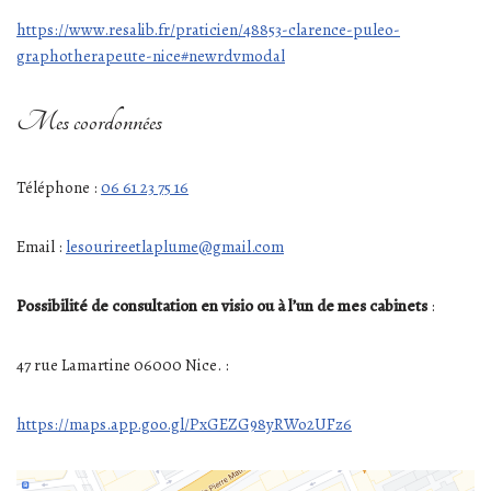
https://www.resalib.fr/praticien/48853-clarence-puleo-
graphotherapeute-nice#newrdvmodal
Mes coordonnées
Téléphone :
06 61 23 75 16
Email :
lesourireetlaplume@gmail.com
Possibilité de consultation en visio ou à l’un de mes cabinets
:
47 rue Lamartine 06000 Nice. :
https://maps.app.goo.gl/PxGEZG98yRWo2UFz6