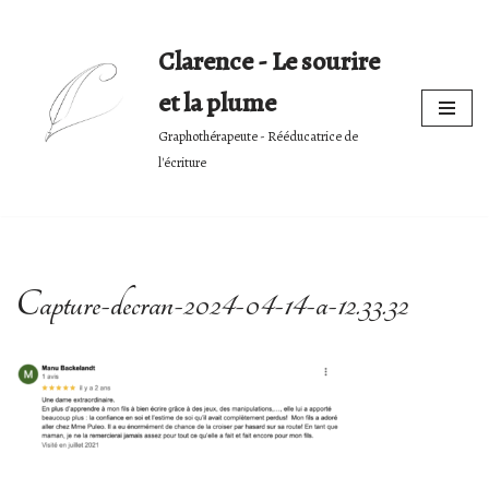
Clarence - Le sourire
Skip
to
et la plume
content
Graphothérapeute - Rééducatrice de
l'écriture
Capture-decran-2024-04-14-a-12.33.32