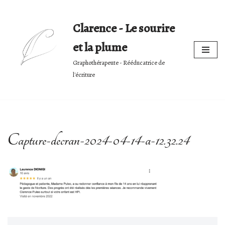
Clarence - Le sourire
Skip
to
et la plume
content
Graphothérapeute - Rééducatrice de
l'écriture
Capture-decran-2024-04-14-a-12.32.24