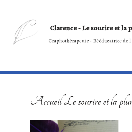
Skip
Clarence - Le sourire et la
to
Graphothérapeute - Rééducatrice de l'
content
Accueil Le sourire et la plu